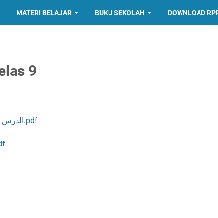
MATERI BELAJAR
BUKU SEKOLAH
DOWNLOAD RP
elas 9
الدرس الثاني - الحفل بذكرى مولد الرسول ص.م .2.pdf
الدرس الثالث .pdf
df