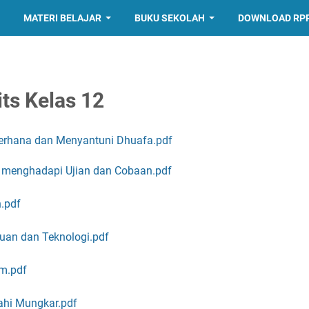
MATERI BELAJAR
BUKU SEKOLAH
DOWNLOAD RP
ts Kelas 12
rhana dan Menyantuni Dhuafa.pdf
am menghadapi Ujian dan Cobaan.pdf
.pdf
an dan Teknologi.pdf
m.pdf
hi Mungkar.pdf