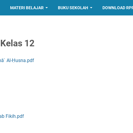
MATERI BELAJAR
BUKU SEKOLAH
DOWNLOAD RP
Kelas 12
mā` Al-Ḥusna.pdf
b Fikih.pdf