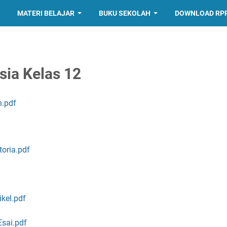
MATERI BELAJAR
BUKU SEKOLAH
DOWNLOAD RP
sia Kelas 12
n.pdf
oria.pdf
kel.pdf
Esai.pdf